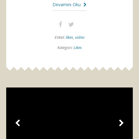
Devamını Oku
Etiket:
likes
,
video
Kategori:
Likes